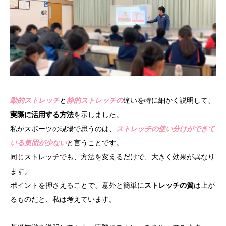
動的ストレッチ
と
静的ストレッチの
違いを特に細かく説明して、
実際に活用する方法
を示しました。
私がスポーツの現場で思うのは、
ストレッチの使い分けができて
いる集団が少ない
と言うことです。
同じストレッチでも、方法を変えるだけで、大きく効果が異なり
ます。
ポイントを押さえることで、意外と簡単に
ストレッチの質
は上が
るものだと、私は考えています。