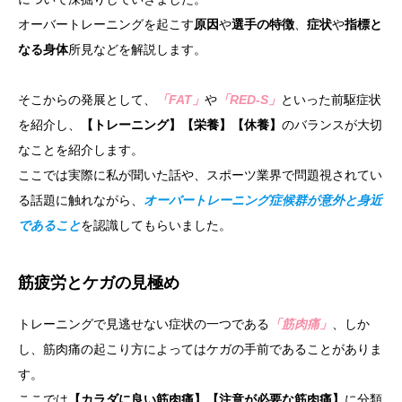
オーバートレーニングを起こす
原因
や
選手の特徴
、
症状
や
指標と
なる身体
所見などを解説します。
そこからの発展として、
「FAT」
や
「RED-S」
といった前駆症状
を紹介し、
【トレーニング】【栄養】【休養】
のバランスが大切
なことを紹介します。
ここでは実際に私が聞いた話や、スポーツ業界で問題視されてい
る話題に触れながら、
オーバートレーニング症候群が意外と身近
であること
を認識してもらいました。
筋疲労とケガの見極め
トレーニングで見逃せない症状の一つである
「筋肉痛」
、しか
し、筋肉痛の起こり方によってはケガの手前であることがありま
す。
ここでは
【カラダに良い筋肉痛】【注意が必要な筋肉痛】
に分類