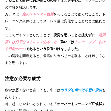
することで身体に何が起こるのか？
などを中心に、トレーニング
の本質を解説します。
カラダは
一定のストレス＝疲労
を与えることで強くなること、ト
レーニング条件によってストレス量は変化することなどに触れま
す。
ここでポイントとしたことは、
疲労を悪いことと捉えずに、
超回
復には必須なストレスであること
、強いては
トレーニングにおけ
る目的の一つ
であるという位置づけをしました。
この認識を間違えると、最高のリカバリーを取ることは難しくな
ると思います。
注意が必要な疲労
疲労は悪くないと言っても、中には
カラダを傷つける悪い疲労
も
あります。
特に起こりやすいとされている
「オーバートレーニング症候群」
について深掘りしていきました。