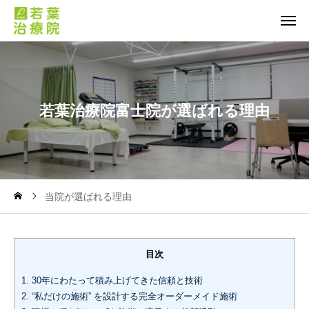
若
葉
治
療
院
富
士
院
が
選
ば
れ
る
理
由
当院が選ばれる理由
目次
1.
30年にわたって積み上げてきた信頼と技術
2.
“私だけの施術” を設計する完全オーダーメイド施術