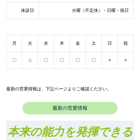
休診日
火曜（不定休）・日曜・祝日
月
火
水
木
金
土
日
祝
〇
△
〇
〇
〇
〇
×
×
最新の営業情報は、下記ページよりご確認ください。
最新の営業情報
本来の能力を発揮できる