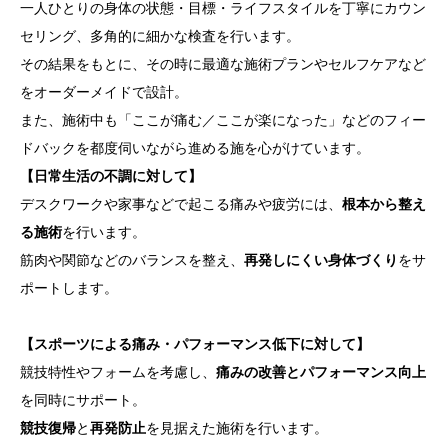
一人ひとりの身体の状態・目標・ライフスタイルを丁寧にカウン
セリング、多角的に細かな検査を行います。
その結果をもとに、その時に最適な施術プランやセルフケアなど
をオーダーメイドで設計。
また、施術中も「ここが痛む／ここが楽になった」などのフィー
ドバックを都度伺いながら進める施を心がけています。
【日常生活の不調に対して】
デスクワークや家事などで起こる痛みや疲労には、
根本から整え
る施術
を行います。
筋肉や関節などのバランスを整え、
再発しにくい身体づくり
をサ
ポートします。
【スポーツによる痛み・パフォーマンス低下に対して】
競技特性やフォームを考慮し、
痛みの改善とパフォーマンス向上
を同時にサポート。
競技復帰
と
再発防止
を見据えた施術を行います。