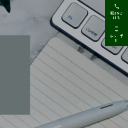

電話をか
ける

ネット予
約