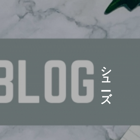
シ
ュ
ズ