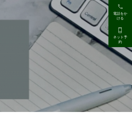

電話をか
ける

ネット予
約