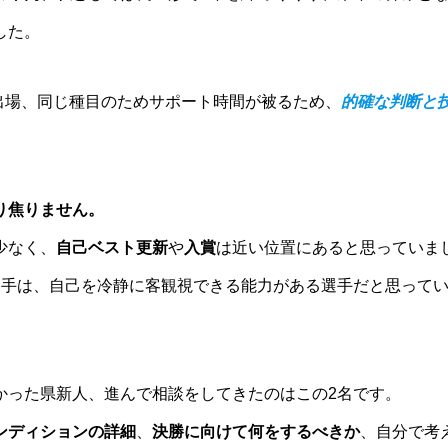
した。
が出場、同じ種目のためサポート時間が被るため、
的確な判断と
り焦りません。
少なく、
自己ベスト更新
や
入賞
は近い位置にあると思っていま
選手は、自己を冷静に客観視できる能力がある選手だと思って
かった県新人、進んで相談をしてきたのはこの2名です。
ンディションの詳細
、
決勝に向けて何をするべきか
、自分で考