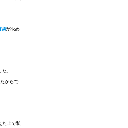
技術
が求め
した。
いたからで
えた上で私