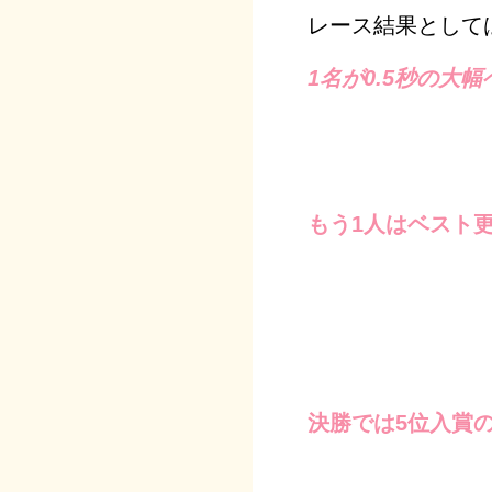
レース結果として
1名が0.5秒の大
もう1人はベスト
決勝では5位入賞