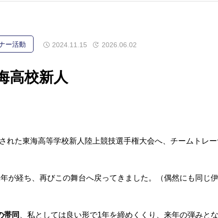
ナー活動
2024.11.15
2026.06.02
東海高校新人
開催された東海高等学校新人陸上競技選手権大会へ、チームトレ
1年が経ち、再びこの舞台へ戻ってきました。（偶然にも同じ
の帯同
、私としては良い形で1年を締めくくり、来年の弾みと