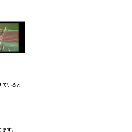
きていると
。
てます。