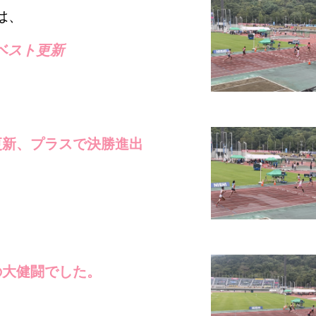
は、
幅ベスト更新
更新、プラスで決勝進出
の大健闘でした。